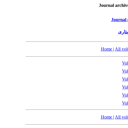
Journal archiv
Journal 
نشری
Home
|
All vo
Vol
Vol
Vol
Vol
Vol
Vol
Home
|
All vo