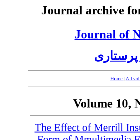
Journal archive fo
Journal of 
پرستاری
Home
|
All vo
Volume 10, 
The Effect of Merrill In
Form of Mmultimedia Ed