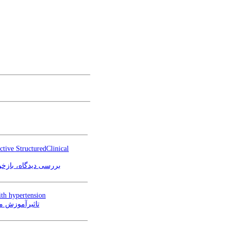
tive StructuredClinical
بررسی دیدگاه، بازخو
ith hypertension
تاثیرآموزش م