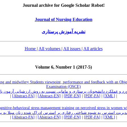
Journal archive for Google Scholar Robot!
Journal of Nursing Education
نشریه آموزش پرستاری
Home
|
All volumes
|
All issues
|
All articles
Volume 6, Number 1 (2017-5)
ng and midwifery Students viewpoint, performance and feedback with an Objec
Examination (OSCE)
رد و عملکرد دانشجویان پرستاری و مامایی نسبت به روش ارزشیابی آزمون بال
|
[Abstract-FA]
|
[Abstract-EN]
|
[PDF-EN]
|
[PDF-FA]
|
[XML]
|
ognitive-behavioral stress management training on perceived stress in women w
دیریت استرس به شیوه شناختی رفتاری بر استرس ادراک شده زنان مبتلا به 
|
[Abstract-FA]
|
[Abstract-EN]
|
[PDF-EN]
|
[PDF-FA]
|
[XML]
|