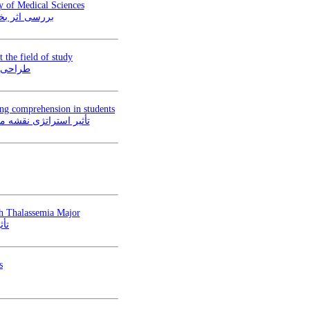
ty of Medical Sciences
بررسی اثر بخ
 the field of study
طراحی و
ng comprehension in students
تأثیر استراتژی نقشه 
th Thalassemia Major
تأث
s