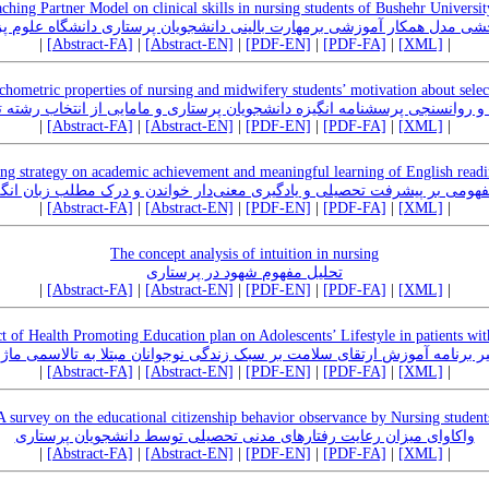
aching Partner Model on clinical skills in nursing students of Bushehr Universi
شی مدل همکار آموزشی برمهارت بالینی دانشجویان پرستاری دانشگاه علوم 
|
[Abstract-FA]
|
[Abstract-EN]
|
[PDF-EN]
|
[PDF-FA]
|
[XML]
|
hometric properties of nursing and midwifery students’ motivation about select
 روانسنجی پرسشنامه انگیزه دانشجویان پرستاری و مامایی از انتخاب رشته 
|
[Abstract-FA]
|
[Abstract-EN]
|
[PDF-EN]
|
[PDF-FA]
|
[XML]
|
ng strategy on academic achievement and meaningful learning of English readi
مفهومی بر پیشرفت تحصیلی و یادگیری معنی‌دار خواندن و درک مطلب زبان انگ
|
[Abstract-FA]
|
[Abstract-EN]
|
[PDF-EN]
|
[PDF-FA]
|
[XML]
|
The concept analysis of intuition in nursing
تحلیل مفهوم شهود در پرستاری
|
[Abstract-FA]
|
[Abstract-EN]
|
[PDF-EN]
|
[PDF-FA]
|
[XML]
|
ct of Health Promoting Education plan on Adolescents’ Lifestyle in patients wi
یر برنامه آموزش ارتقای سلامت بر سبک زندگی نوجوانان مبتلا به تالاسمی ماژ
|
[Abstract-FA]
|
[Abstract-EN]
|
[PDF-EN]
|
[PDF-FA]
|
[XML]
|
A survey on the educational citizenship behavior observance by Nursing student
واکاوای میزان رعایت رفتارهای مدنی تحصیلی توسط دانشجویان پرستاری
|
[Abstract-FA]
|
[Abstract-EN]
|
[PDF-EN]
|
[PDF-FA]
|
[XML]
|